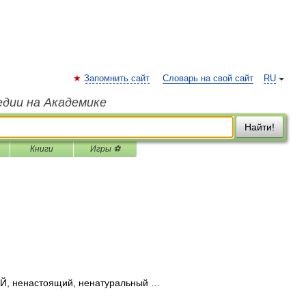
Запомнить сайт
Словарь на свой сайт
RU
едии на Академике
Найти!
Книги
Игры ⚽
ненастоящий, ненатуральный …