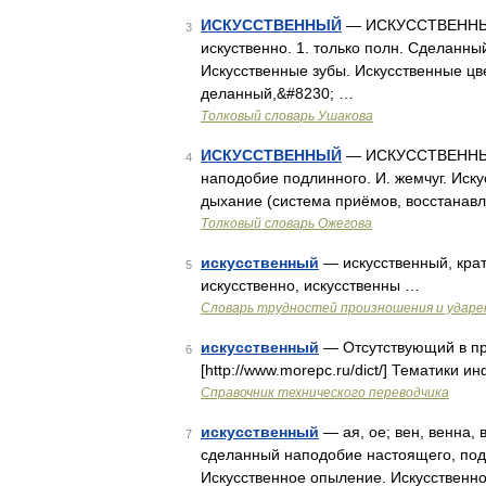
ИСКУССТВЕННЫЙ
— ИСКУССТВЕННЫЙ, 
3
искуственно. 1. только полн. Сделанн
Искусственные зубы. Искусственные цв
деланный,&#8230; …
Толковый словарь Ушакова
ИСКУССТВЕННЫЙ
— ИСКУССТВЕННЫЙ, 
4
наподобие подлинного. И. жемчуг. Иск
дыхание (система приёмов, восстанав
Толковый словарь Ожегова
искусственный
— искусственный, крат
5
искусственно, искусственны …
Словарь трудностей произношения и ударен
искусственный
— Отсутствующий в пр
6
[http://www.morepc.ru/dict/] Тематики 
Справочник технического переводчика
искусственный
— ая, ое; вен, венна, 
7
сделанный наподобие настоящего, под
Искусственное опыление. Искусственн