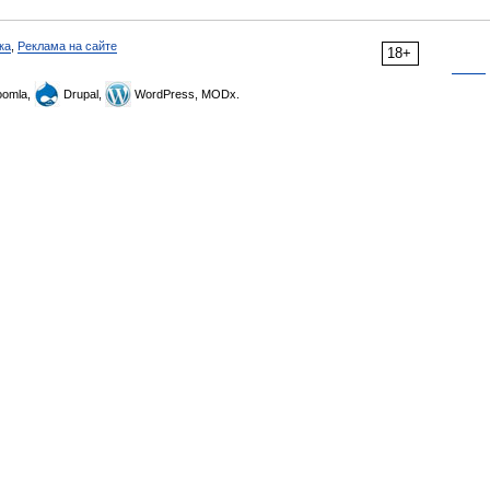
ка
,
Реклама на сайте
18+
omla,
Drupal,
WordPress, MODx.