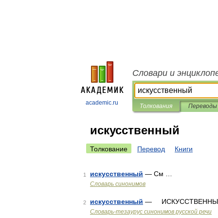
Словари и энциклоп
academic.ru
Толкования
Переводы
искусственный
Толкование
Перевод
Книги
искусственный
— См …
1
Словарь синонимов
искусственный
— ИСКУССТВЕННЫЙ, 
2
Словарь-тезаурус синонимов русской речи