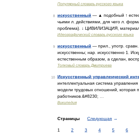
Популярный словарь русского языка
искусственный
— ▲ подобный ↑ естес
8
чьими л. действиями, для чего л. форм
проблема). ↓ ЦИВИЛИЗАЦИЯ, материал
Идеографический словарь русского языка
искусственный
— прил., употр. сравн.
9
искусственны; нар. искусственно 1. Ис
естественным образом, а сделан, вос
Толковый словарь Дмитриева
Искусственный управленческий инт
10
интеллектуальная система управления
модели трудовых отношений, которая п
работников.&#8230; …
Википедия
Страницы
Следующая
→
1
2
3
4
5
6