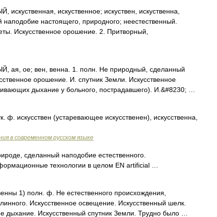
искуственная, искуственное; искуствен, искуственна,
ый наподобие настоящего, природного; неестественный.
еты. Искусственное орошение. 2. Притворный,
ая, ое; вен, венна. 1. полн. Не природный, сделанный
усственное орошение. И. спутник Земли. Искусственное
ливающих дыхание у больного, пострадавшего). И.&#8230; …
к. ф. искусствен (устаревающее искусственен), искусственна,
ия в современном русском языке
ироде, сделанный наподобие естественного.
информационные технологии в целом EN artificial …
венны 1) полн. ф. Не естественного происхождения,
линного. Искусственное освещение. Искусственный шелк.
ое дыхание. Искусственный спутник Земли. Трудно было …