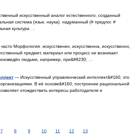
твенный искусственный аналог естественного; созданный
альная система (язык. наука). надуманный (# предлог. #
ьная культура …
 часто Морфология: искусственен, искусственна, искусственно,
кусственный предмет, материал или процесс не возникает
произведён людьми, например, при&#8230; …
еллект
— Искусственный управленческий интеллект&#160; это
 организациями. В её основе&#160; построение рациональной
озволяет отождествить интересы работодателя и
7
8
9
10
11
12
13